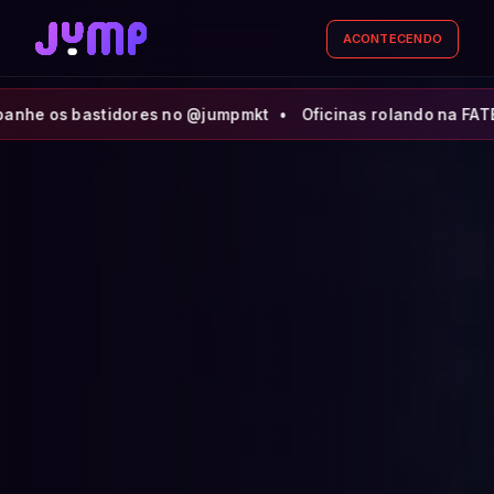
ACONTECENDO
s no @jumpmkt • Oficinas rolando na FATEC Presidente Pru